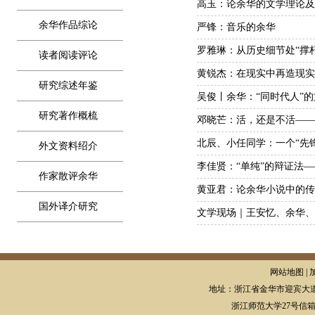
高玉：论余华的文学理论及
余华作品综论
严锋：音乐的余华
罗雅琳：从历史细节处“撑
读者阅读评论
黄锐杰：在现实中再造现实
研究综述年鉴
吴俊丨余华：“同时代人”
研究著作概梳
邓晓芒：活，还是不活——
北辰、小任同学：一个“先
外文资料绍介
李佳贤：“单纯”的辩证法
作家散评余华
黄亚君：论余华小说中的传
国外译介研究
文学现场｜王安忆、余华、
网站地图 | 
地址：浙江省金华市迎宾大道
浙江师范大学27号信箱，邮编: