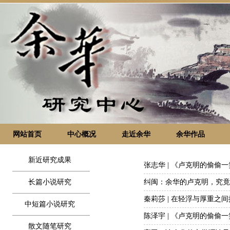
网站首页
中心概况
走近余华
余华作品
新近研究成果
张志华 | 《卢克明的偷偷
长篇小说研究
纠闽：余华的卢克明，究竟
秦莉莎 | 在轻浮与厚重之
中短篇小说研究
陈泽宇 | 《卢克明的偷偷
散文随笔研究