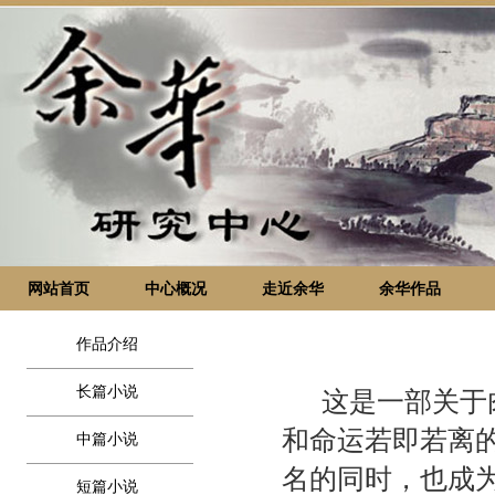
网站首页
中心概况
走近余华
余华作品
作品介绍
长篇小说
这是一部关于肉
和命运若即若离
中篇小说
名的同时，也成
短篇小说