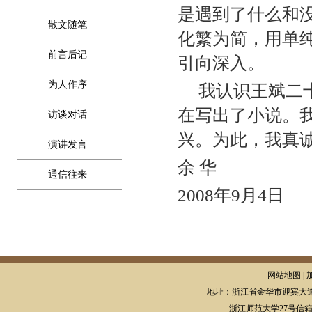
是遇到了什么和
散文随笔
化繁为简，用单
前言后记
引向深入。
为人作序
我认识王斌二十
在写出了小说。
访谈对话
兴。为此，我真
演讲发言
余 华
通信往来
2008年9月4日
网站地图 | 
地址：浙江省金华市迎宾大道
浙江师范大学27号信箱，邮编: