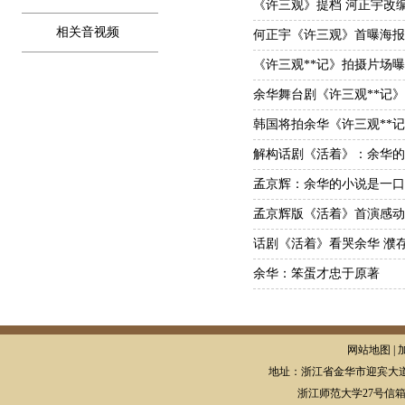
《许三观》提档 河正宇改
相关音视频
何正宇《许三观》首曝海报
《许三观**记》拍摄片场
余华舞台剧《许三观**记
韩国将拍余华《许三观**
解构话剧《活着》：余华的
孟京辉：余华的小说是一口
孟京辉版《活着》首演感动余
话剧《活着》看哭余华 濮
余华：笨蛋才忠于原著
网站地图 | 
地址：浙江省金华市迎宾大道
浙江师范大学27号信箱，邮编: