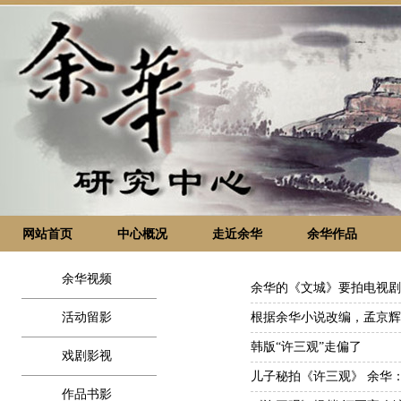
网站首页
中心概况
走近余华
余华作品
余华视频
余华的《文城》要拍电视剧
活动留影
根据余华小说改编，孟京辉
韩版“许三观”走偏了
戏剧影视
儿子秘拍《许三观》 余华
作品书影