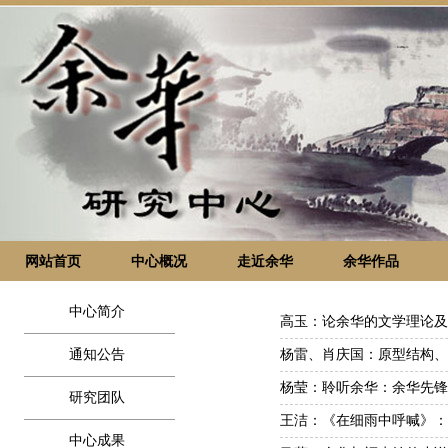
网站首页
中心概况
走近余华
余华作品
中心简介
高玉：论余华的文学理论及
通知公告
杨雷、肖庆国：​原型结构、
杨莹：聆听余华：余华先锋
研究团队
王洁：《在细雨中呼喊》：
中心成果