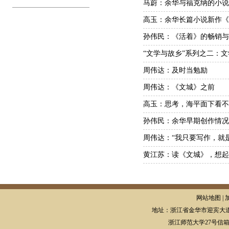
马蔚：余华与福克纳的小说
高玉：余华长篇小说新作《
孙伟民：《活着》的畅销与
“文学与故乡”系列之二：文
周伟达：及时当勉励
周伟达：《文城》之前
高玉：思考，海平面下看不
孙伟民：余华早期创作情况
周伟达：“我只要写作，就
黄江苏：读《文城》，想起
网站地图 | 
地址：浙江省金华市迎宾大道
浙江师范大学27号信箱，邮编: