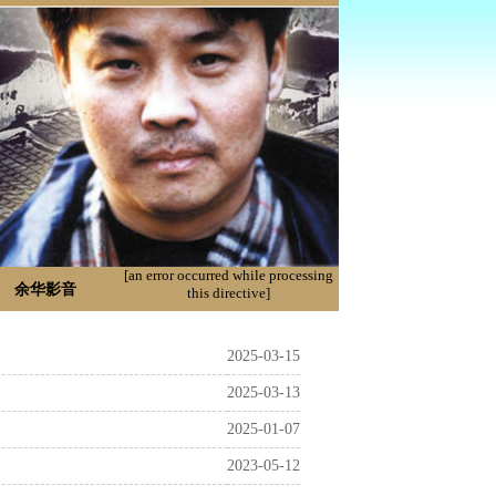
[an error occurred while processing
余华影音
this directive]
2025-03-15
2025-03-13
2025-01-07
2023-05-12