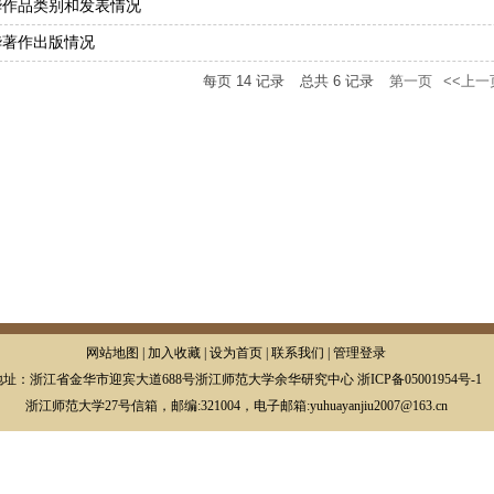
华作品类别和发表情况
华著作出版情况
每页
14
记录
总共
6
记录
第一页
<<上一
网站地图 | 加入收藏 | 设为首页 | 联系我们 |
管理登录
地址：浙江省金华市迎宾大道688号浙江师范大学余华研究中心
浙ICP备05001954号-1
浙江师范大学27号信箱，邮编:321004，电子邮箱:yuhuayanjiu2007@163.cn