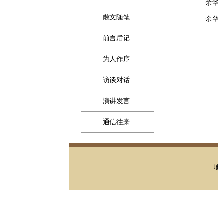
余
散文随笔
余
前言后记
为人作序
访谈对话
演讲发言
通信往来