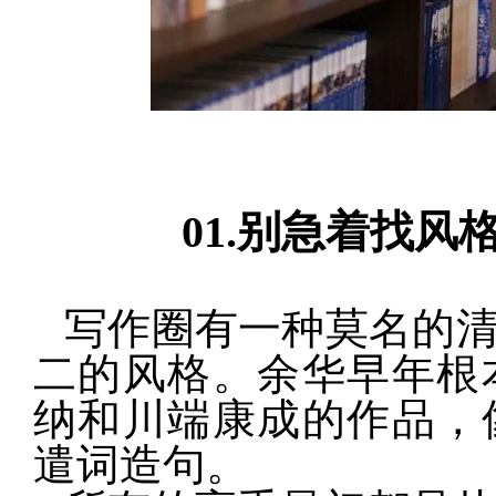
01.
别急着找风
写作圈有一种莫名的
二的风格。余华早年根
纳和川端康成的作品，
遣词造句。